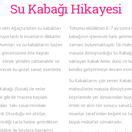
Su Kabağı Hikayesi
 ekti. Ağaçta biten su kabakları
Tohumu ekildikten 6-7 ay sonra 
uyorlardı ki insanların dikkatini
kabağının işlenecek hale gelmesi
ohumları ve su kabaklarını bazen
zamanı bulunmaktaydı. İlk mahsu
l görüntüsüne bile hayran
masala dönüştürdüğü Su Kabağı
elinde yeniden canlanabilir ve
saklayan Kabak Anne, dünü ve bu
recek bu güzel sanat eserlerini
kendini geliştirmeye devam etme
Su Kabaklarını çok seven Kabak
abağı (Susak) ile neler
mahsullerini masala dönüştürere
 gibi bir macera başladı.
köşelerinde yer almasından büy
adan takı tasarımındaki
emek ve alın teri sonucu sanat
irdi. Oturduğu evi atölye,
insanlar tarafından beğeni ve ta
irdiği tarla haline getirdikten
büyük mükafat olmaktadır.
ciliğine de böylece başlamış