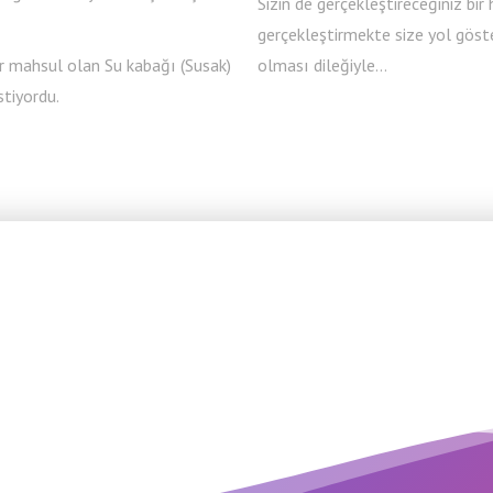
Sizin de gerçekleştireceğiniz bir 
gerçekleştirmekte size yol göste
r mahsul olan Su kabağı (Susak)
olması dileğiyle…
stiyordu.