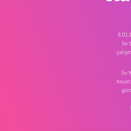
8.01.
ile
çalışm
Su K
hayata
gör