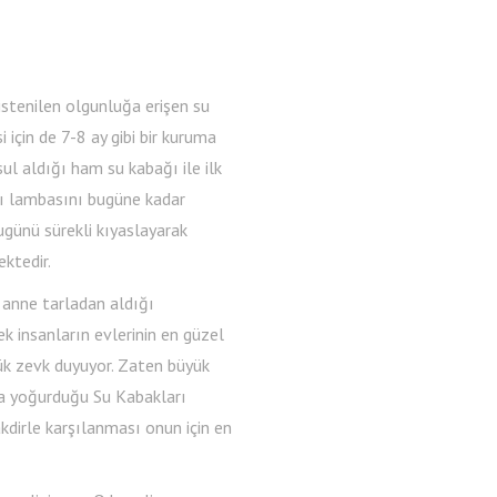
istenilen olgunluğa erişen su
 için de 7-8 ay gibi bir kuruma
l aldığı ham su kabağı ile ilk
 lambasını bugüne kadar
günü sürekli kıyaslayarak
ktedir.
 anne tarladan aldığı
k insanların evlerinin en güzel
ük zevk duyuyor. Zaten büyük
la yoğurduğu Su Kabakları
kdirle karşılanması onun için en