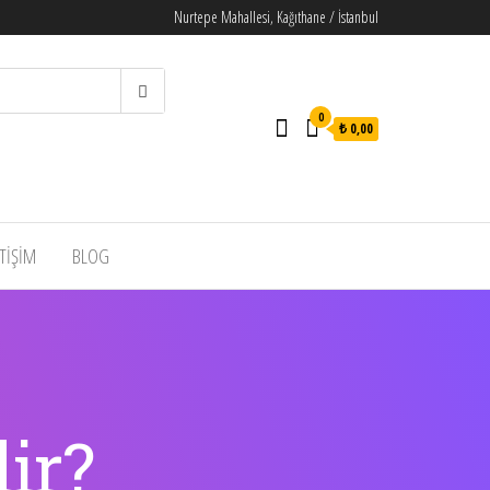
Nurtepe Mahallesi, Kağıthane / İstanbul
0
₺ 0,00
ETİŞİM
BLOG
ir?