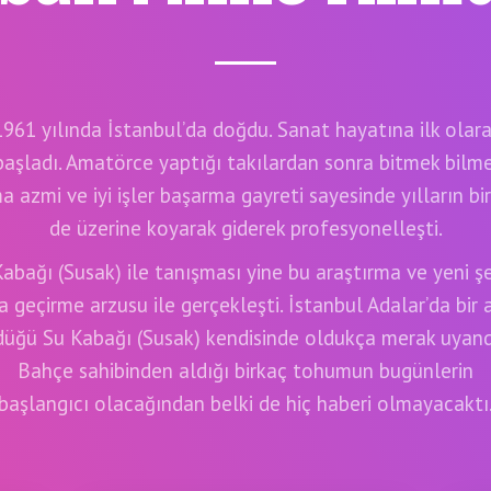
1961 yılında İstanbul’da doğdu. Sanat hayatına ilk olara
 başladı. Amatörce yaptığı takılardan sonra bitmek bilm
a azmi ve iyi işler başarma gayreti sayesinde yılların bir
de üzerine koyarak giderek profesyonelleşti.
abağı (Susak) ile tanışması yine bu araştırma ve yeni ş
 geçirme arzusu ile gerçekleşti. İstanbul Adalar’da bir
düğü Su Kabağı (Susak) kendisinde oldukça merak uyandı
Bahçe sahibinden aldığı birkaç tohumun bugünlerin
başlangıcı olacağından belki de hiç haberi olmayacaktı