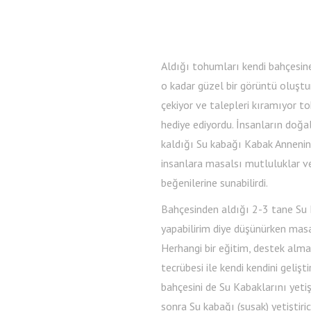
Aldığı tohumları kendi bahçesine
o kadar güzel bir görüntü oluştur
çekiyor ve talepleri kıramıyor t
hediye ediyordu. İnsanların doğa
kaldığı Su kabağı Kabak Annenin 
insanlara masalsı mutluluklar ve
beğenilerine sunabilirdi.
Bahçesinden aldığı 2-3 tane Su K
yapabilirim diye düşünürken masal
Herhangi bir eğitim, destek alm
tecrübesi ile kendi kendini gelişt
bahçesini de Su Kabaklarını yetişt
sonra Su kabağı (susak) yetiştiri