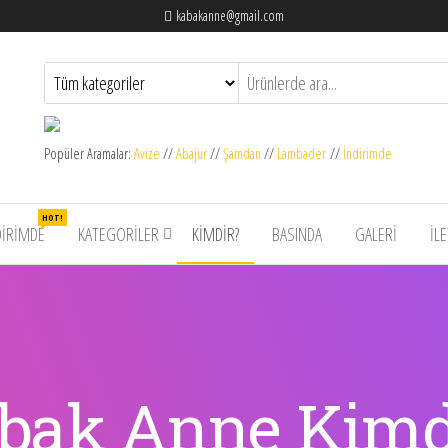
kabakanne@gmail.com
ı
ı |
Popüler Aramalar:
Avize
//
Abajur
//
Şamdan
//
Lambader
//
İndirimde
ne.com
HOT!
DIRIMDE
KATEGORİLER
KIMDIR?
BASINDA
GALERİ
İL
bak Anne Kimd