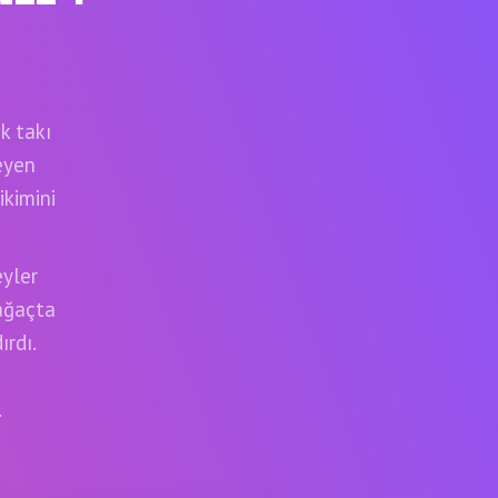
k takı
eyen
ikimini
eyler
 ağaçta
rdı.
.